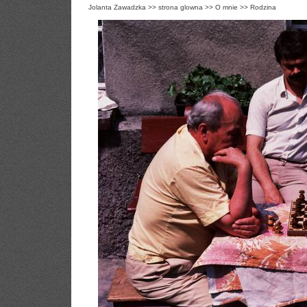
Jolanta Zawadzka
>>
strona glowna
>>
O mnie
>>
Rodzina