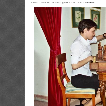
Jolanta Zawadzka
>>
strona glowna
>>
O mnie
>>
Rodzina