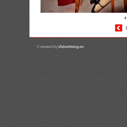
z
© created by
iAdvertising.eu