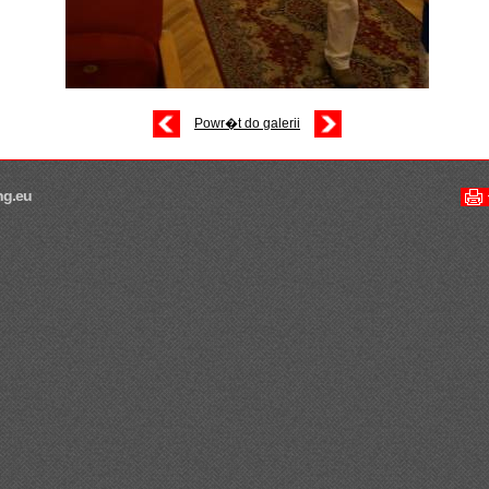
Powr�t do galerii
ng.eu