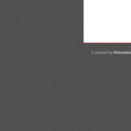
© created by
iAdvertisi