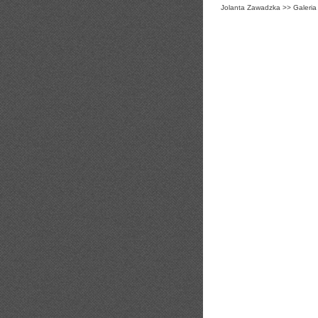
Jolanta Zawadzka
>>
Galeria