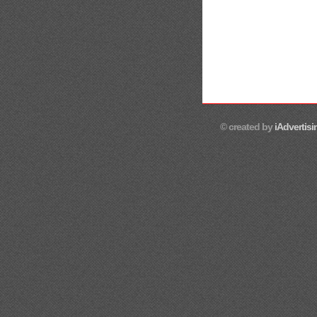
© created by
iAdvertisi