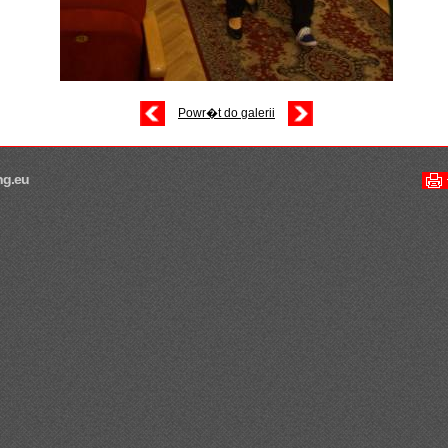
Powr�t do galerii
ng.eu