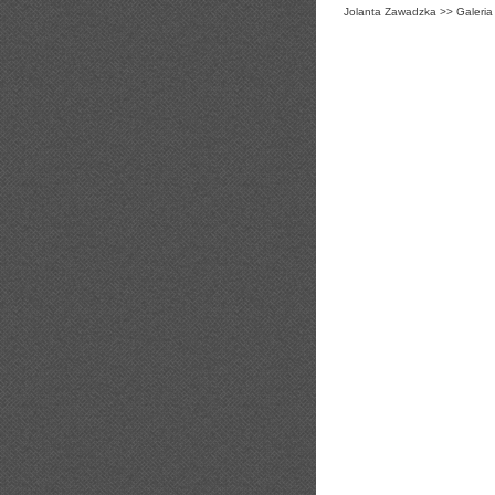
Jolanta Zawadzka
>>
Galeria