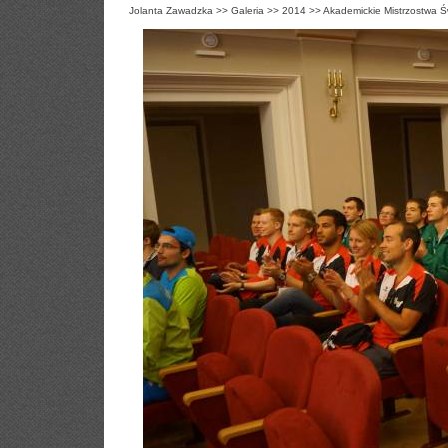
Jolanta Zawadzka
>>
Galeria
>>
2014
>>
Akademickie Mistrzostwa Ś