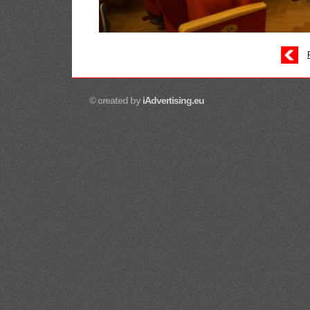
© created by
iAdvertising.eu