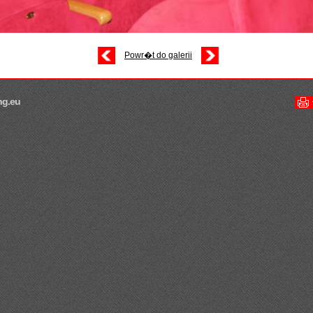
Powr�t do galerii
ng.eu