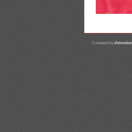
© created by
iAdvertisi