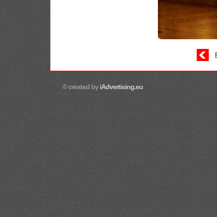
© created by
iAdvertising.eu