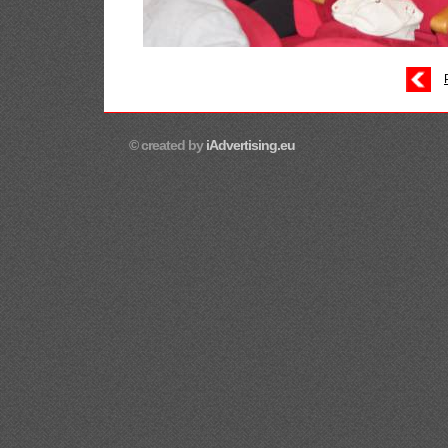
© created by
iAdvertising.eu