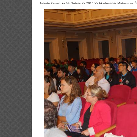
Jolanta Zawadzka
>>
Galeria
>>
2014
>>
Akademickie Mistrzostwa Ś