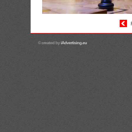
© created by
iAdvertising.eu