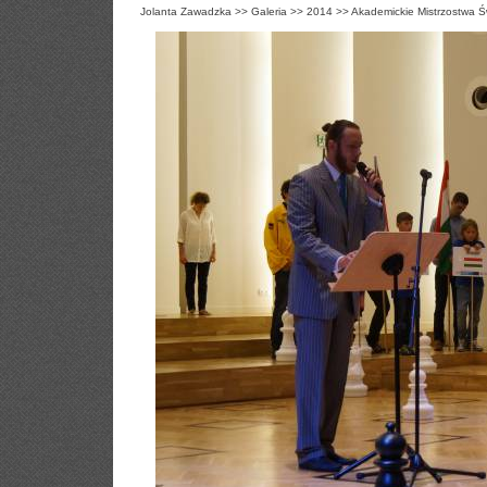
Jolanta Zawadzka
>>
Galeria
>>
2014
>>
Akademickie Mistrzostwa Ś