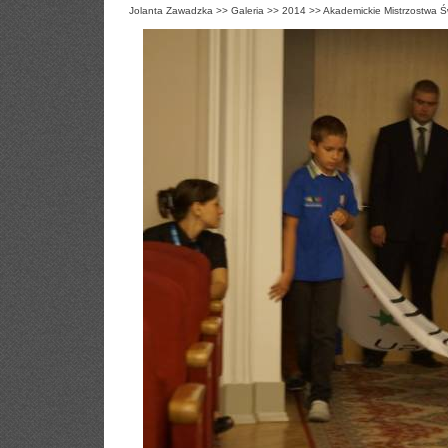
Jolanta Zawadzka
>>
Galeria
>>
2014
>>
Akademickie Mistrzostwa Ś