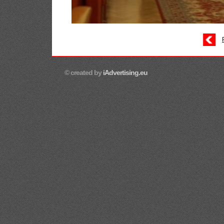
© created by
iAdvertising.eu