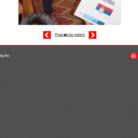
Powr�t do galerii
ng.eu