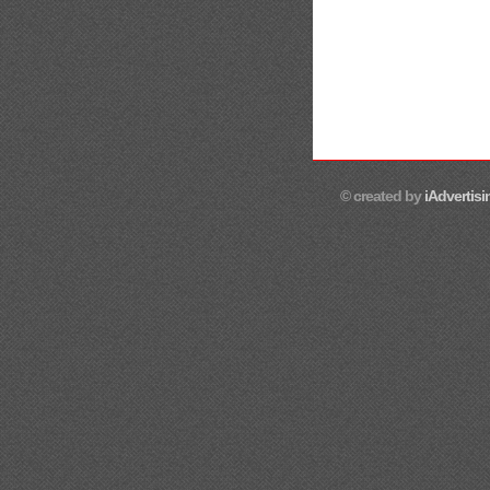
© created by
iAdvertisi