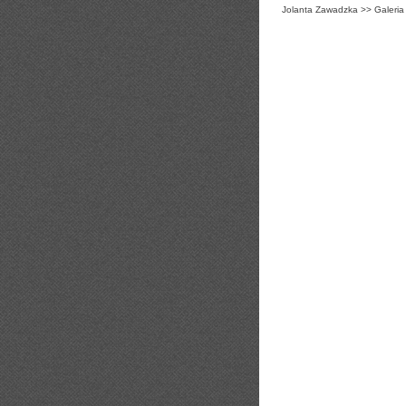
Jolanta Zawadzka
>>
Galeria