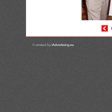
© created by
iAdvertising.eu