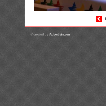
© created by
iAdvertising.eu