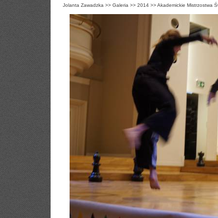
Jolanta Zawadzka
>>
Galeria
>>
2014
>>
Akademickie Mistrzostwa Ś