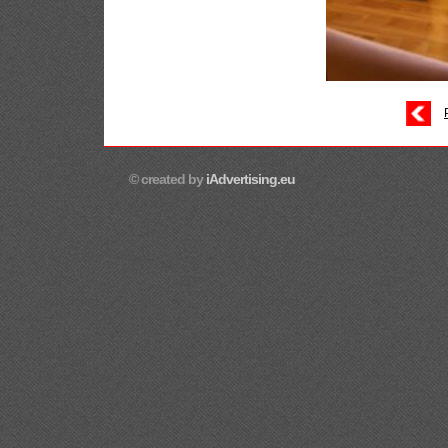
© created by
iAdvertising.eu