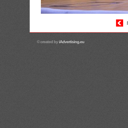
© created by
iAdvertising.eu