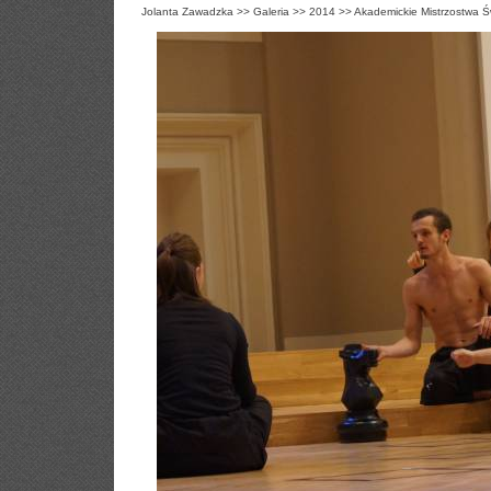
Jolanta Zawadzka
>>
Galeria
>>
2014
>>
Akademickie Mistrzostwa Ś