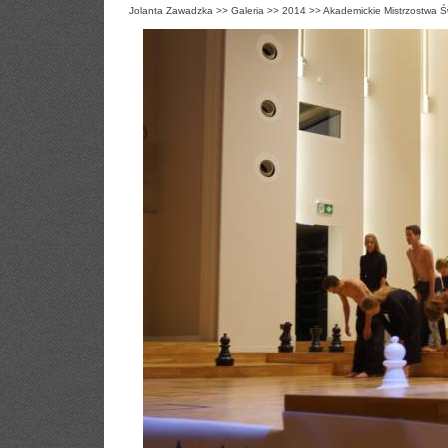
Jolanta Zawadzka
>>
Galeria
>>
2014
>>
Akademickie Mistrzostwa Ś