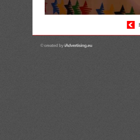
© created by
iAdvertising.eu