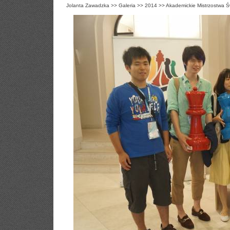
Jolanta Zawadzka
>>
Galeria
>>
2014
>>
Akademickie Mistrzostwa Ś