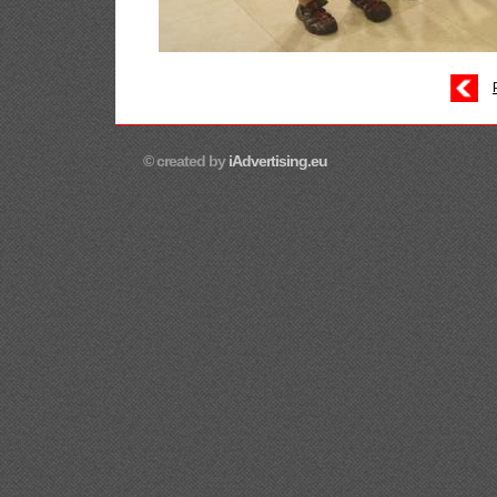
© created by
iAdvertising.eu