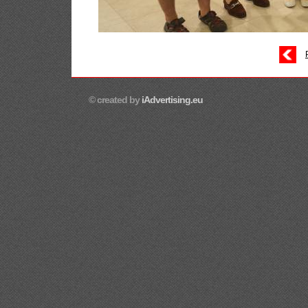
© created by
iAdvertising.eu