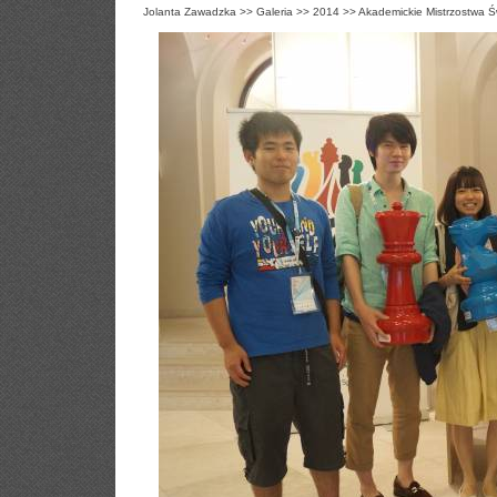
Jolanta Zawadzka
>>
Galeria
>>
2014
>>
Akademickie Mistrzostwa Ś