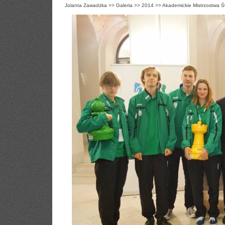
Jolanta Zawadzka
>>
Galeria
>>
2014
>>
Akademickie Mistrzostwa Ś