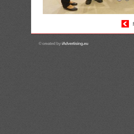
© created by
iAdvertising.eu