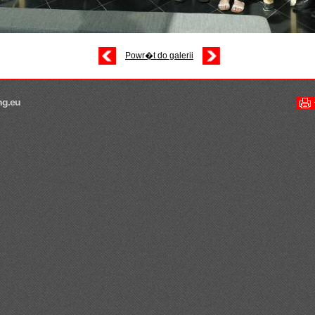
Powr�t do galerii
ng.eu