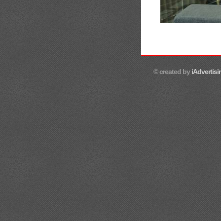
© created by
iAdvertisi