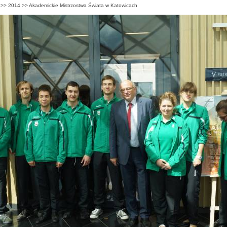
>>
2014
>>
Akademickie Mistrzostwa Świata w Katowicach