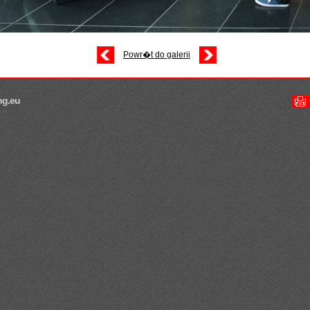
Powr�t do galerii
ng.eu