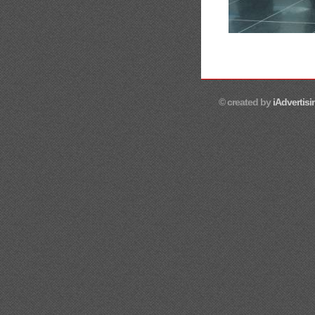
© created by
iAdvertisi