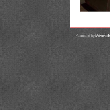
© created by
iAdvertisi