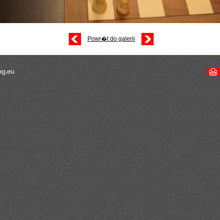
Powr�t do galerii
ng.eu