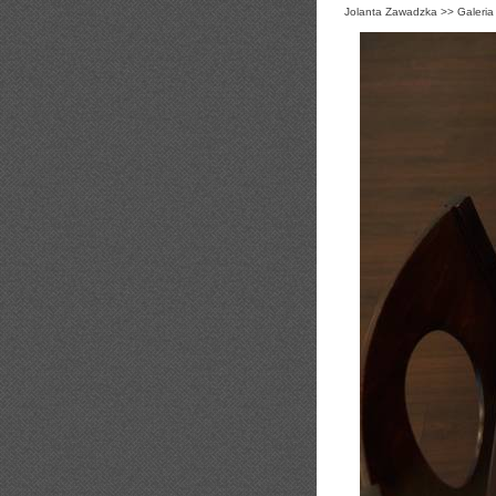
Jolanta Zawadzka
>>
Galeria