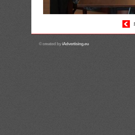
© created by
iAdvertising.eu