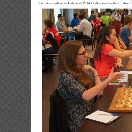
Jolanta Zawadzka
>>
Galeria
>>
2014
>>
Akademickie Mistrzostwa Ś