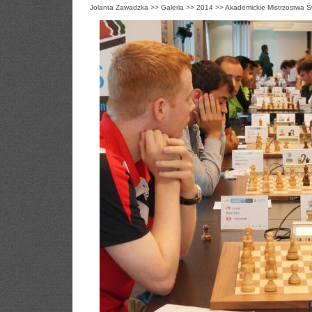
Jolanta Zawadzka
>>
Galeria
>>
2014
>>
Akademickie Mistrzostwa Ś