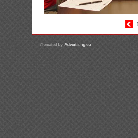
© created by
iAdvertising.eu