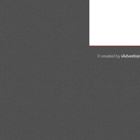
© created by
iAdvertisi