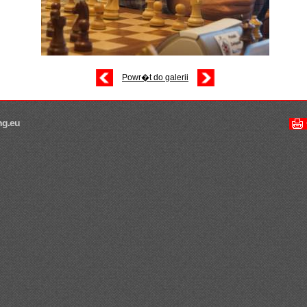
Powr�t do galerii
ng.eu