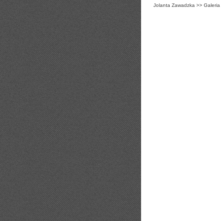
Jolanta Zawadzka
>>
Galeria