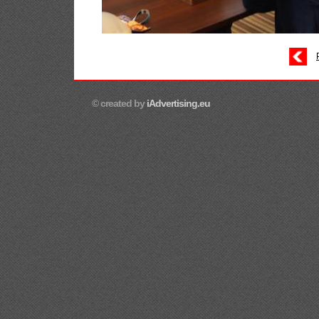
© created by
iAdvertising.eu