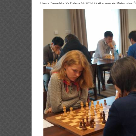
Jolanta Zawadzka
>>
Galeria
>>
2014
>>
Akademickie Mistrzostwa Ś