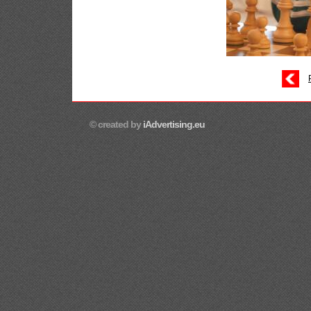
© created by
iAdvertising.eu