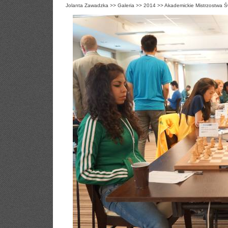
Jolanta Zawadzka
>>
Galeria
>>
2014
>>
Akademickie Mistrzostwa Ś