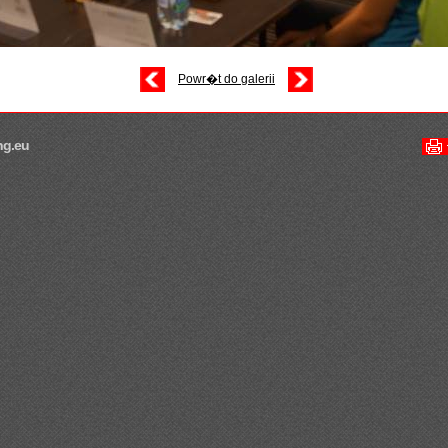
Powr�t do galerii
ng.eu