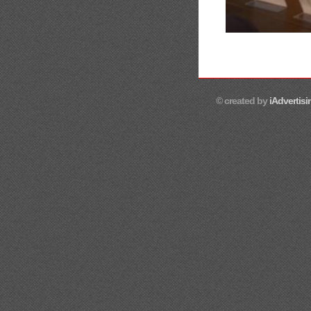
© created by
iAdvertisi