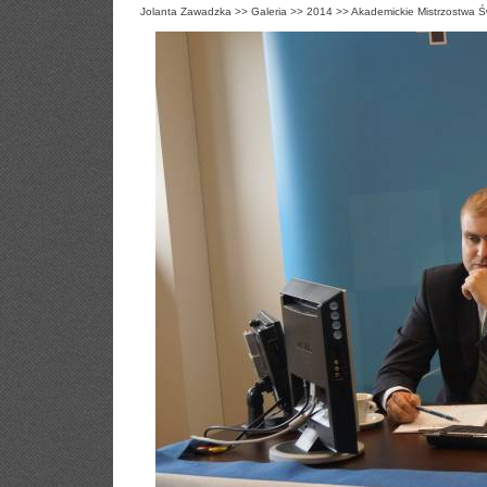
Jolanta Zawadzka
>>
Galeria
>>
2014
>>
Akademickie Mistrzostwa Ś