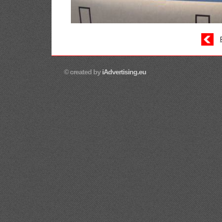
© created by
iAdvertising.eu