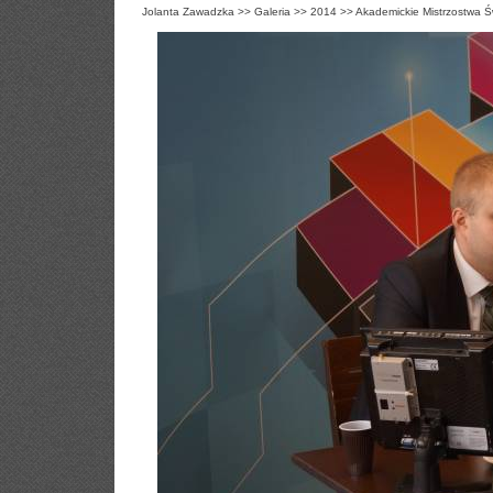
Jolanta Zawadzka
>>
Galeria
>>
2014
>>
Akademickie Mistrzostwa Ś