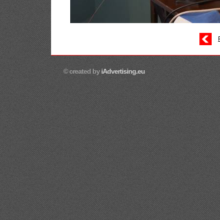
© created by
iAdvertising.eu