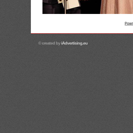
Powr
© created by
iAdvertising.eu