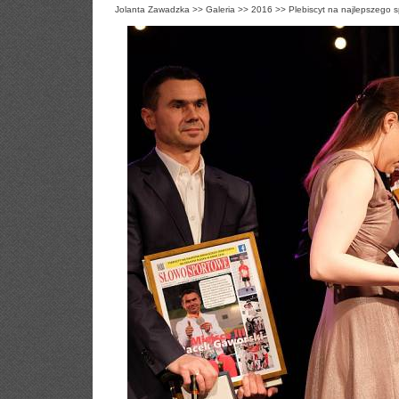
Jolanta Zawadzka
>>
Galeria
>>
2016
>>
Plebiscyt na najlepszego 