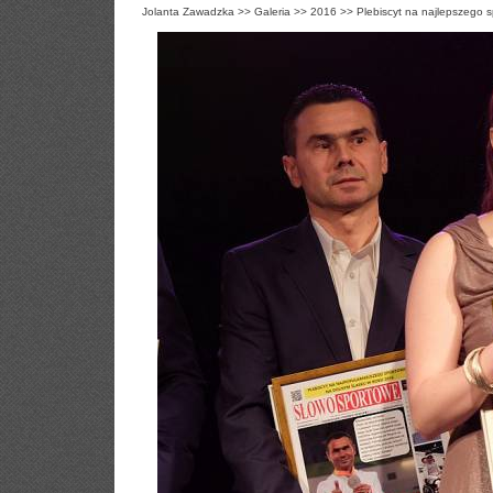
Jolanta Zawadzka
>>
Galeria
>>
2016
>>
Plebiscyt na najlepszego 