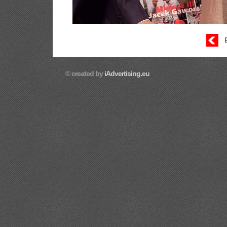
© created by
iAdvertising.eu