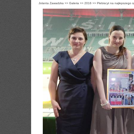
Jolanta Zawadzka
>>
Galeria
>>
2016
>>
Plebiscyt na najlepszego 