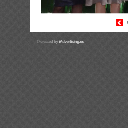
© created by
iAdvertising.eu