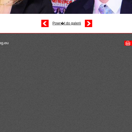
Powr�t do galerii
ng.eu