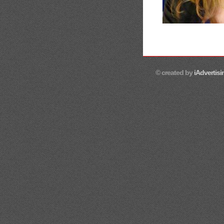
© created by
iAdvertisi