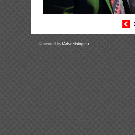
© created by
iAdvertising.eu