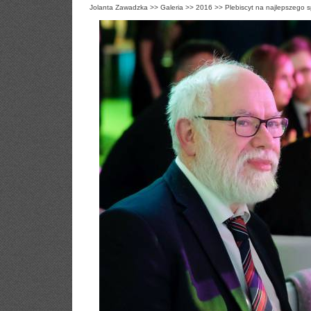
Jolanta Zawadzka
>>
Galeria
>>
2016
>>
Plebiscyt na najlepszego 