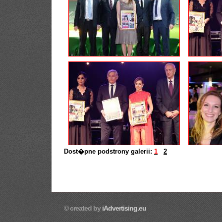
Dost�pne podstrony galerii:
1
2
© created by
iAdvertising.eu