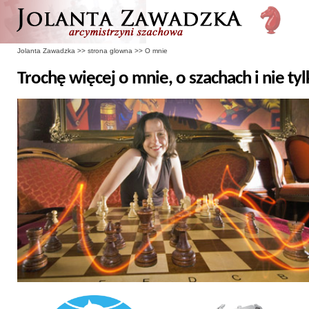
Jolanta Zawadzka
>>
strona glowna
>>
O mnie
Trochę więcej o mnie, o szachach i nie tylk