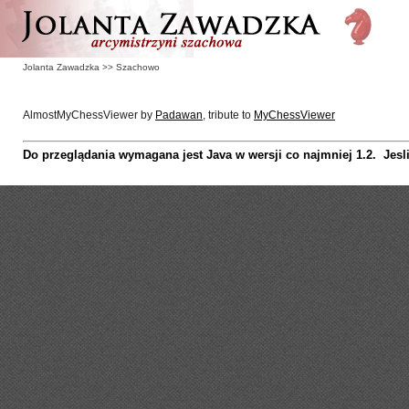
Jolanta Zawadzka
>>
Szachowo
AlmostMyChessViewer by
Padawan
, tribute to
MyChessViewer
Do przeglądania wymagana jest Java w wersji co najmniej 1.2. Jes