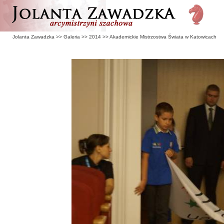
Jolanta Zawadzka
>>
Galeria
>>
2014
>>
Akademickie Mistrzostwa Świata w Katowicach