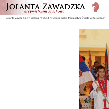
Jolanta Zawadzka
>>
Galeria
>>
2014
>>
Akademickie Mistrzostwa Świata w Katowicach