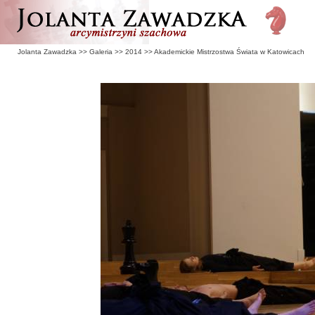
Jolanta Zawadzka
>>
Galeria
>>
2014
>>
Akademickie Mistrzostwa Świata w Katowicach