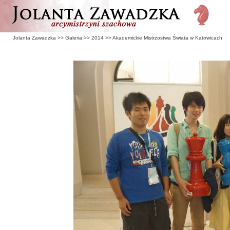
Jolanta Zawadzka
>>
Galeria
>>
2014
>>
Akademickie Mistrzostwa Świata w Katowicach