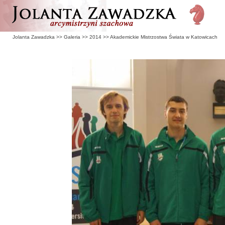
Jolanta Zawadzka
>>
Galeria
>>
2014
>>
Akademickie Mistrzostwa Świata w Katowicach