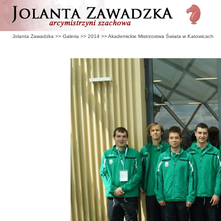
Jolanta Zawadzka
>>
Galeria
>>
2014
>>
Akademickie Mistrzostwa Świata w Katowicach