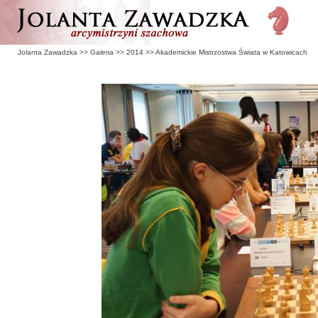
Jolanta Zawadzka
>>
Galeria
>>
2014
>>
Akademickie Mistrzostwa Świata w Katowicach