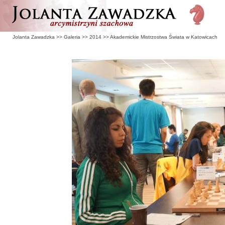
Jolanta Zawadzka
>>
Galeria
>>
2014
>>
Akademickie Mistrzostwa Świata w Katowicach