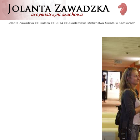
Jolanta Zawadzka
>>
Galeria
>>
2014
>>
Akademickie Mistrzostwa Świata w Katowicach