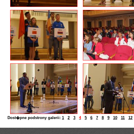
Dost�pne podstrony galerii:
1
2
3
4
5
6
7
8
9
10
11
12