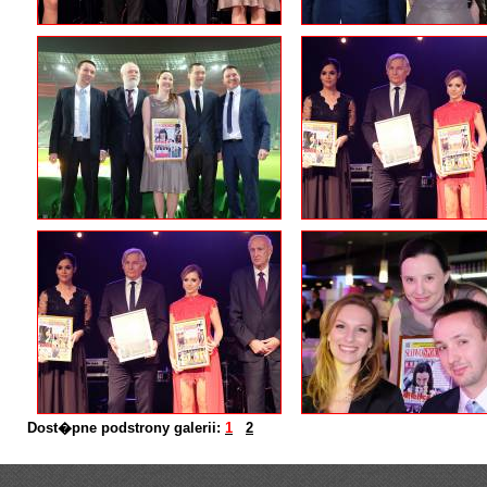
Dost�pne podstrony galerii:
1
2