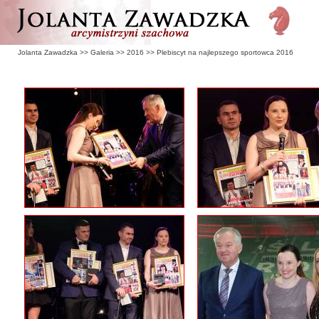
Jolanta Zawadzka
>>
Galeria
>>
2016
>>
Plebiscyt na najlepszego sportowca 2016